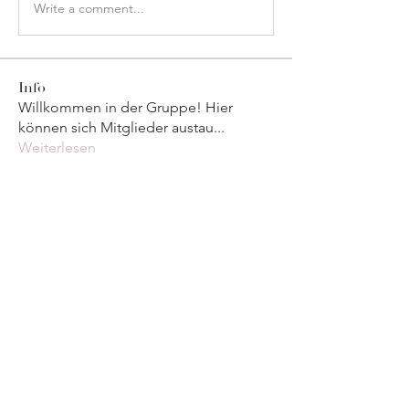
Write a comment...
Info
Willkommen in der Gruppe! Hier
können sich Mitglieder austau
...
Weiterlesen
Mitglieder
marcouxbetty328
Folgen
marcouxbetty328
Maruvs Maruvs
Folgen
derderecap1984
Folgen
derderecap1984
Divakar Kolhe
Folgen
Тania D
Folgen
Alle Mitglieder anzeigen (10)