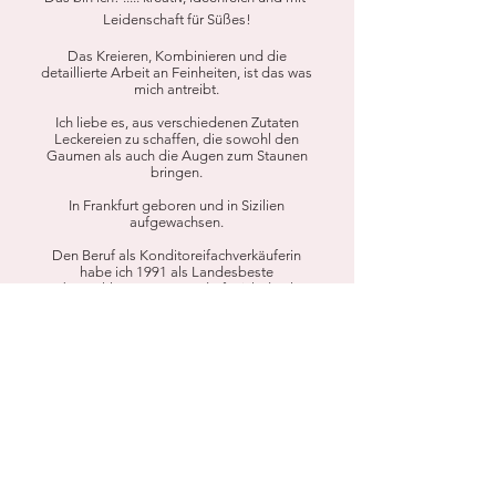
Leidenschaft für Süßes!
Das Kreieren, Kombinieren und die
detaillierte Arbeit an Feinheiten, ist das was
mich antreibt.
Ich liebe es, aus verschiedenen Zutaten
Leckereien zu schaffen, die sowohl den
Gaumen als auch die Augen zum Staunen
bringen.
In Frankfurt geboren und in Sizilien
aufgewachsen.
Den Beruf als Konditoreifachverkäuferin
habe ich 1991 als Landesbeste
abgeschlossen, später durfte ich durch
Weiterbildung und Prüfung bei der HWK
auch selbst Cupcakes und Sweets
herstellen.
Die kleine Cupcake Manufaktur ist seit 2013
in meinem Creativ Atelier IDEENRÄUME