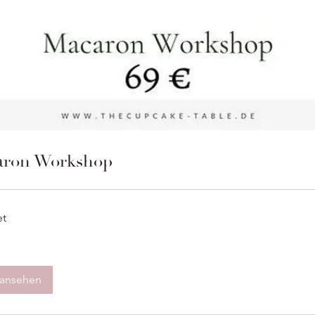
aron Workshop
et
 ansehen