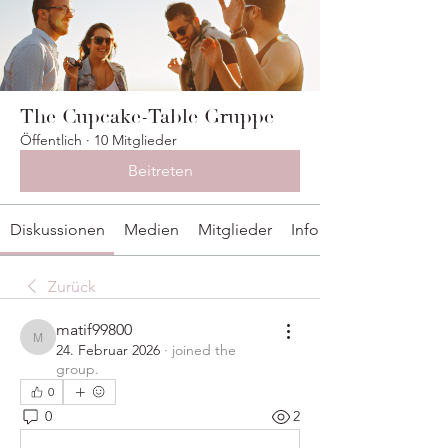
The Cupcake-Table Gruppe
Öffentlich
·
10 Mitglieder
Beitreten
Diskussionen
Medien
Mitglieder
Info
Zurück
matif99800
matif99800
24. Februar 2026
·
joined the
group.
0
0
2