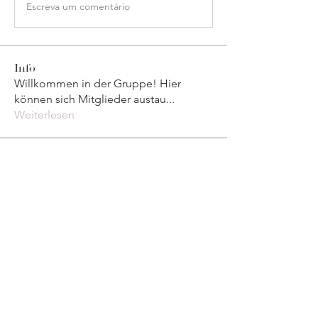
Escreva um comentário
Info
Willkommen in der Gruppe! Hier
können sich Mitglieder austau
...
Weiterlesen
Mitglieder
marcouxbetty328
Folgen
marcouxbetty328
Maruvs Maruvs
Folgen
derderecap1984
Folgen
derderecap1984
Divakar Kolhe
Folgen
Тania D
Folgen