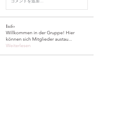
コメントを追加…
Info
Willkommen in der Gruppe! Hier
können sich Mitglieder austau
...
Weiterlesen
Mitglieder
marcouxbetty328
Folgen
marcouxbetty328
Maruvs Maruvs
Folgen
derderecap1984
Folgen
derderecap1984
Divakar Kolhe
Folgen
Тania D
Folgen