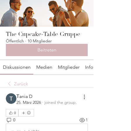
The Cupcake-Table Gruppe
Öffentlich
·
10 Mitglieder
Beitreten
Diskussionen
Medien
Mitglieder
Info
Zurück
Тania D
25. März 2026
·
joined the group.
0
0
1