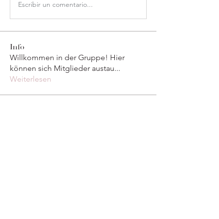
Escribir un comentario...
Info
Willkommen in der Gruppe! Hier
können sich Mitglieder austau
...
Weiterlesen
Mitglieder
marcouxbetty328
Folgen
marcouxbetty328
Maruvs Maruvs
Folgen
derderecap1984
Folgen
derderecap1984
Divakar Kolhe
Folgen
Тania D
Folgen