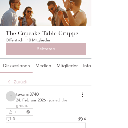
The Cupcake-Table Gruppe
Öffentlich
·
10 Mitglieder
Beitreten
Diskussionen
Medien
Mitglieder
Info
Zurück
tevami3740
tevami3740
24. Februar 2026
·
joined the
group.
0
0
4