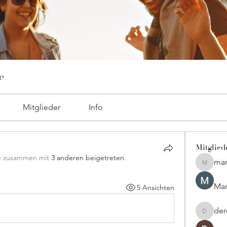
e
Mitglieder
Info
Mitglied
e zusammen mit
3 anderen beigetreten
.
mar
marcoux
Mar
5 Ansichten
der
derdere