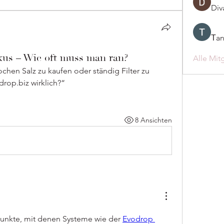
Div
Тan
kus – Wie oft muss man ran?
Alle Mit
chen Salz zu kaufen oder ständig Filter zu 
drop.biz wirklich?“
8 Ansichten
Punkte, mit denen Systeme wie der 
Evodrop 