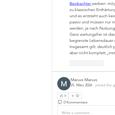
Beobachter 
werben: mögl
zu klassischen Enthärtun
und es entsteht auch ke
passiv und müssen nur i
werden, je nach Nutzung
Ganz wartungsfrei ist da
begrenzte Lebensdauer un
Insgesamt gilt: deutlich 
aber nicht komplett „ins
Like
Reply
Maruvs Maruvs
25. März 2026
·
joined the 
0
0 Kommentare
Write a comment...