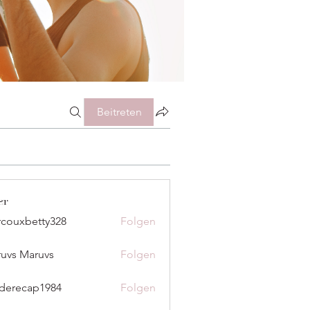
Beitreten
er
couxbetty328
Folgen
betty328
uvs Maruvs
Folgen
derecap1984
Folgen
cap1984