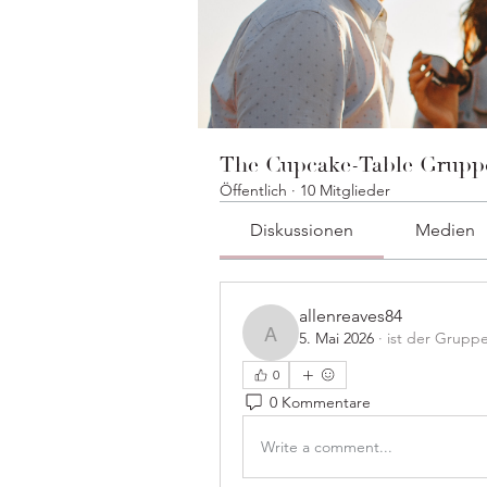
The Cupcake-Table Grupp
Öffentlich
·
10 Mitglieder
Diskussionen
Medien
allenreaves84
5. Mai 2026
·
ist der Grupp
allenreaves84
0
0 Kommentare
Write a comment...