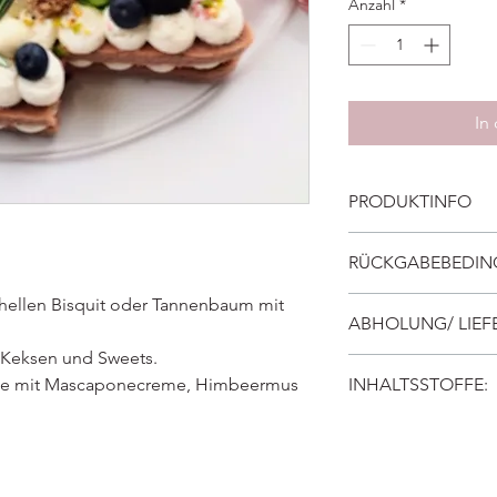
Anzahl
*
In
PRODUKTINFO
Zusatzstoffe entnehm
RÜCKGABEBEDI
Zusatzstoffenliste
hellen Bisquit oder Tannenbaum mit
Keine Rücknahme
ABHOLUNG/ LIE
, Keksen und Sweets.
Nur Abholung!
ake mit Mascaponecreme, Himbeermus
INHALTSSTOFFE:
24.12.2025
Abholzeiten 10-14 U
Bisquit:
Eier
, Mehl, Z
Macarpone, Sahne, M
Schokolade, Nüsse