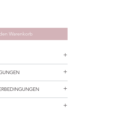
 den Warenkorb
en sie bitte unserer
NGUNGEN
FERBEDINGUNGEN
hr
ucker, Backtriebmittel, Fettglasur
ilch,
Zucker, Früchte