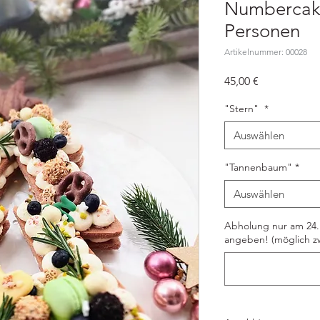
Numbercake
Personen
Artikelnummer: 00028
Preis
45,00 €
"Stern"
*
Auswählen
"Tannenbaum"
*
Auswählen
Abholung nur am 24.1
angeben! (möglich zw