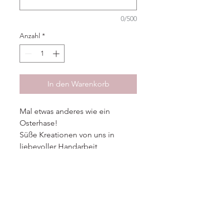
0/500
Anzahl
*
In den Warenkorb
Mal etwas anderes wie ein
Osterhase!
Süße Kreationen von uns in
liebevoller Handarbeit
hergestellt.
PRODUKTINFO
Sweet Geschenk Box
ABHOLUNG/
Inhalt: