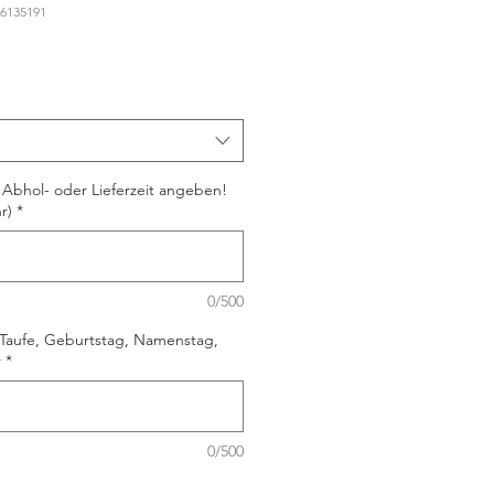
76135191
Abhol- oder Lieferzeit angeben!
r)
*
0/500
 Taufe, Geburtstag, Namenstag,
r
*
0/500