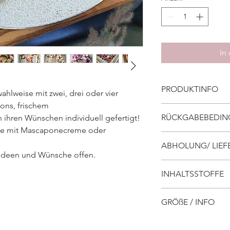
In
PRODUKTINFO
hlweise mit zwei, drei oder vier
ons, frischem
Zusatzstoffe entnehm
RÜCKGABEBEDI
 ihren Wünschen individuell gefertigt!
Zusatzstoffenliste
ake mit Mascaponecreme oder
Keine Rücknahme
ABHOLUNG/ LIE
re Ideen und Wünsche offen.
Abholung
INHALTSSTOFFE
oder
Lieferung im Umkreis
Bisquit:
Eier
, Mehl, Z
30,- €
GRÖßE / INFO
Macarpone, Sahne, M
Abhol- und Lieferzei
Optional:
Schokolade
Klein: Für 10 - 12 